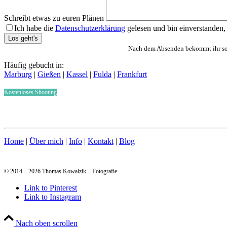
Schreibt etwas zu euren Plänen
Ich habe die
Datenschutzerklärung
gelesen und bin einverstanden,
Bitte lasse dieses Feld leer.
Nach dem Absenden bekommt ihr sofo
Häufig gebucht in:
Marburg
|
Gießen
|
Kassel
|
Fulda
|
Frankfurt
Kostenloses Shooting
Home
|
Über mich
|
Info
|
Kontakt
|
Blog
© 2014 – 2026 Thomas Kowalzik – Fotografie
Link to Pinterest
Link to Instagram
Nach oben scrollen