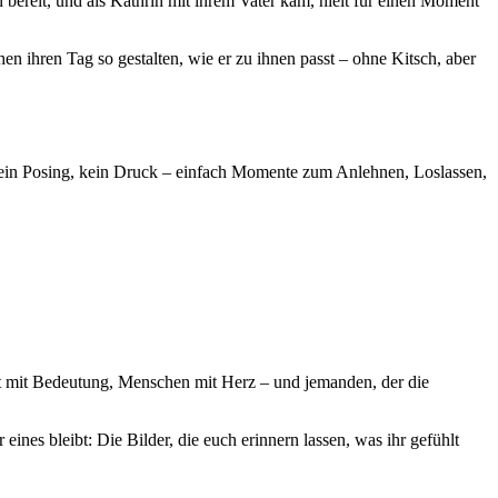
 bereit, und als Kathrin mit ihrem Vater kam, hielt für einen Moment
n ihren Tag so gestalten, wie er zu ihnen passt – ohne Kitsch, aber
. Kein Posing, kein Druck – einfach Momente zum Anlehnen, Loslassen,
rt mit Bedeutung, Menschen mit Herz – und jemanden, der die
 eines bleibt: Die Bilder, die euch erinnern lassen, was ihr gefühlt