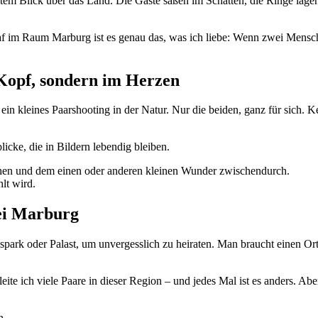
item Blick über das Land. Die Gäste saßen im Schatten, die Ringe lagen
af im Raum Marburg ist es genau das, was ich liebe: Wenn zwei Mensche
m Kopf, sondern im Herzen
ein kleines Paarshooting in der Natur. Nur die beiden, ganz für sich
icke, die in Bildern lebendig bleiben.
achen und dem einen oder anderen kleinen Wunder zwischendurch.
hlt wird.
ei Marburg
spark oder Palast, um unvergesslich zu heiraten. Man braucht einen O
eite ich viele Paare in dieser Region – und jedes Mal ist es anders. Aber