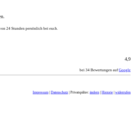
en.
von 24 Stunden persönlich bei euch.
4,9
bei 34 Bewertungen auf
Google
Impressum
|
Datenschutz
| Privatspähre:
ändern
|
Historie
|
widerrufen