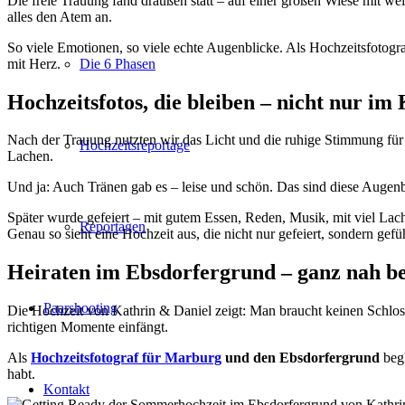
Die freie Trauung fand draußen statt – auf einer großen Wiese mit we
alles den Atem an.
So viele Emotionen, so viele echte Augenblicke. Als Hochzeitsfotogr
mit Herz.
Die 6 Phasen
Hochzeitsfotos, die bleiben – nicht nur i
Nach der Trauung nutzten wir das Licht und die ruhige Stimmung für 
Hochzeitsreportage
Lachen.
Und ja: Auch Tränen gab es – leise und schön. Das sind diese Augenbl
Später wurde gefeiert – mit gutem Essen, Reden, Musik, mit viel L
Reportagen
Genau so sieht eine Hochzeit aus, die nicht nur gefeiert, sondern gefü
Heiraten im Ebsdorfergrund – ganz nah b
Paarshooting
Die Hochzeit von Kathrin & Daniel zeigt: Man braucht keinen Schlos
richtigen Momente einfängt.
Als
Hochzeitsfotograf für Marburg
und den Ebsdorfergrund
begl
habt.
Kontakt