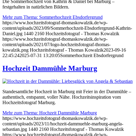
Die Sommerhochzeit von Kathrin & Daniel bei Marburg –
festgehalten in natürlichen Bildern.
Mehr zum Thema: Sommerhochzeit Ebsdorfergrund
https://www.hochzeitsfotograf-thomaskowalzik.de/wp-
content/uploads/2023/09/Sommerhochzeit-Ebsdorfergrund-Kathrin-
Daniel.jpg
1440
2160
Hochzeitsfotograf - Thomas Kowalzik
https://www.hochzeitsfotograf-thomaskowalzik.de/wp-
content/uploads/2021/07/logo-hochzeitsfotograf-thomas-
kowalzik.png
Hochzeitsfotograf - Thomas Kowalzik
2023-09-16
22:45:24
2025-07-31 13:20:05
Sommerhochzeit Ebsdorfergrund
Hochzeit Dammühle Marburg
Standesamtliche Hochzeit in Marburg mit Feier in der Dammühle –
authentisch, entspannt, voller Nähe. Hochzeitsinspiration vom
Hochzeitsfotograf Marburg.
Mehr zum Thema: Hochzeit Dammühle Marburg
https://www.hochzeitsfotograf-thomaskowalzik.de/wp-
content/uploads/2023/11/hochzeit-dammuehle-marburg-angela-
sebastian.jpg
1440
2160
Hochzeitsfotograf - Thomas Kowalzik
https://www.hochzeitsfotograf-thomaskowalzik.de/wp-