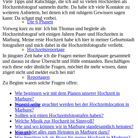
Viele Tipps und Ratschläge, die ich auf so vielen Hochzeiten als
Hochzeitsfotograf sammeln durfte. Da habe ich viele Kontakte zu
weiteren Anbietern, bei denen ich mit ruhigem Gewissen sagen
kann: Da schaut mal vorbei.
Die 6 Phasen
Vorweg kurz zu mir: Ich bin Thomas und begleite als
Hochzeitsfotograf seit einigen Jahren Paare und Hochzeiten in
Marburg. Meine erste Hochzeit habe ich hier in meiner Geburtsstadt
fotografiert und mich dabei in die Hochzeitsfotografie verliebt.
Hochzeitsreportage
In jüngster Zeit habe ich die Fragen meiner Brautpaare gesammelt
und daraus ist diese Übersicht und Hilfe entstanden. Beschäftigen
euch diese oder ähnliche Fragen, möchtet ihr mehr wissen, dann
zögert nicht und meldet euch bei mir!
Reportagen
Zu Beginn waren solche Fragen offen:
Wie beginnen wir mit dem Planen unserer Hochzeit in
Marburg?
Worauf sollte geachtet werden bei der Hochzeitslocation in
Paarshooting
Marburg?
Sollten wir einen Hochzeitsfotografen haben?
Welche Musik zur Hochzeit ist Sinnvoll?
Wie und wo können wir in Marburg standesamtlich heiraten?
Was gehört alles zum Heiraten in Marburg dazu?
Kontakt
Was benötige ich als Braut für meine Hochzeit in Marburg?