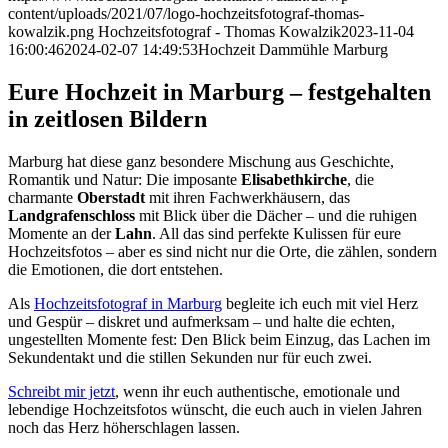
content/uploads/2021/07/logo-hochzeitsfotograf-thomas-
kowalzik.png
Hochzeitsfotograf - Thomas Kowalzik
2023-11-04
16:00:46
2024-02-07 14:49:53
Hochzeit Dammühle Marburg
Eure Hochzeit in Marburg – festgehalten
in zeitlosen Bildern
Marburg hat diese ganz besondere Mischung aus Geschichte,
Romantik und Natur: Die imposante
Elisabethkirche
, die
charmante
Oberstadt
mit ihren Fachwerkhäusern, das
Landgrafenschloss
mit Blick über die Dächer – und die ruhigen
Momente an der
Lahn
. All das sind perfekte Kulissen für eure
Hochzeitsfotos – aber es sind nicht nur die Orte, die zählen, sondern
die Emotionen, die dort entstehen.
Als
Hochzeitsfotograf in Marburg
begleite ich euch mit viel Herz
und Gespür – diskret und aufmerksam – und halte die echten,
ungestellten Momente fest: Den Blick beim Einzug, das Lachen im
Sekundentakt und die stillen Sekunden nur für euch zwei.
Schreibt mir jetzt
, wenn ihr euch authentische, emotionale und
lebendige Hochzeitsfotos wünscht, die euch auch in vielen Jahren
noch das Herz höherschlagen lassen.