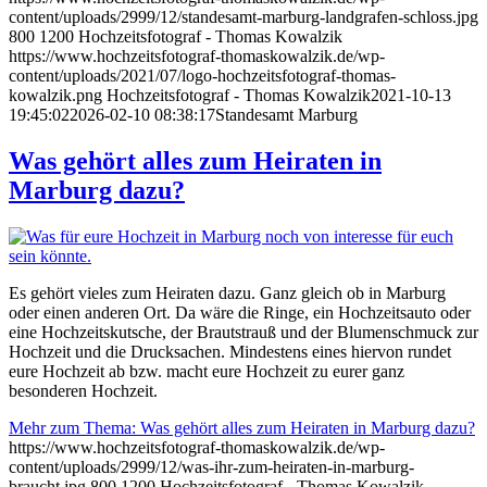
content/uploads/2999/12/standesamt-marburg-landgrafen-schloss.jpg
800
1200
Hochzeitsfotograf - Thomas Kowalzik
https://www.hochzeitsfotograf-thomaskowalzik.de/wp-
content/uploads/2021/07/logo-hochzeitsfotograf-thomas-
kowalzik.png
Hochzeitsfotograf - Thomas Kowalzik
2021-10-13
19:45:02
2026-02-10 08:38:17
Standesamt Marburg
Was gehört alles zum Heiraten in
Marburg dazu?
Es gehört vieles zum Heiraten dazu. Ganz gleich ob in Marburg
oder einen anderen Ort. Da wäre die Ringe, ein Hochzeitsauto oder
eine Hochzeitskutsche, der Brautstrauß und der Blumenschmuck zur
Hochzeit und die Drucksachen. Mindestens eines hiervon rundet
eure Hochzeit ab bzw. macht eure Hochzeit zu eurer ganz
besonderen Hochzeit.
Mehr zum Thema: Was gehört alles zum Heiraten in Marburg dazu?
https://www.hochzeitsfotograf-thomaskowalzik.de/wp-
content/uploads/2999/12/was-ihr-zum-heiraten-in-marburg-
braucht.jpg
800
1200
Hochzeitsfotograf - Thomas Kowalzik