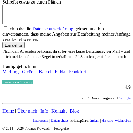
Schreibt etwas zu euren Plänen
Ich habe die
Datenschutzerklärung
gelesen und bin
einverstanden, dass meine Angaben zur Bearbeitung meiner Anfrage
verarbeitet werden.
Bitte lasse dieses Feld leer.
Nach dem Absenden bekommt ihr sofort eine kurze Bestätigung per Mail – und
ich melde mich in der Regel innerhalb von 24 Stunden persönlich bei euch.
Häufig gebucht in:
Marburg
|
Gießen
|
Kassel
|
Fulda
|
Frankfurt
Kostenloses Shooting
4,9
bei 34 Bewertungen auf
Google
Home
|
Über mich
|
Info
|
Kontakt
|
Blog
Impressum
|
Datenschutz
| Privatspähre:
ändern
|
Historie
|
widerrufen
© 2014 – 2026 Thomas Kowalzik – Fotografie