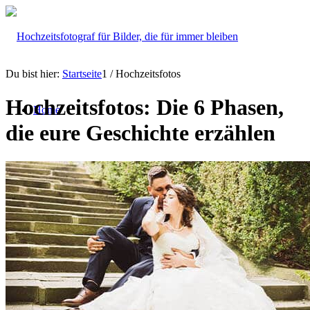
Du bist hier:
Startseite
1
/
Hochzeitsfotos
Hochzeitsfotos: Die 6 Phasen,
Home
die eure Geschichte erzählen
Über mich
Hochzeit
Hochzeitsfotografie