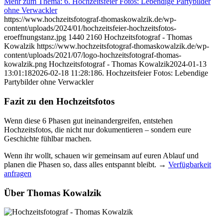
Mehr zum Thema: 6. Hochzeitsfeier Fotos: Lebendige Partybilder
ohne Verwackler
https://www.hochzeitsfotograf-thomaskowalzik.de/wp-
content/uploads/2024/01/hochzeitsfeier-hochzeitsfotos-
eroeffnungstanz.jpg
1440
2160
Hochzeitsfotograf - Thomas
Kowalzik
https://www.hochzeitsfotograf-thomaskowalzik.de/wp-
content/uploads/2021/07/logo-hochzeitsfotograf-thomas-
kowalzik.png
Hochzeitsfotograf - Thomas Kowalzik
2024-01-13
13:01:18
2026-02-18 11:28:18
6. Hochzeitsfeier Fotos: Lebendige
Partybilder ohne Verwackler
Fazit zu den Hochzeitsfotos
Wenn diese 6 Phasen gut ineinandergreifen, entstehen
Hochzeitsfotos, die nicht nur dokumentieren – sondern eure
Geschichte fühlbar machen.
Wenn ihr wollt, schauen wir gemeinsam auf euren Ablauf und
planen die Phasen so, dass alles entspannt bleibt. →
Verfügbarkeit
anfragen
Über Thomas Kowalzik