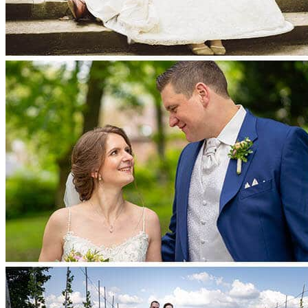
Die 6 Phasen
Hochzeitsreportage
Reportagen
Paarshooting
Kontakt