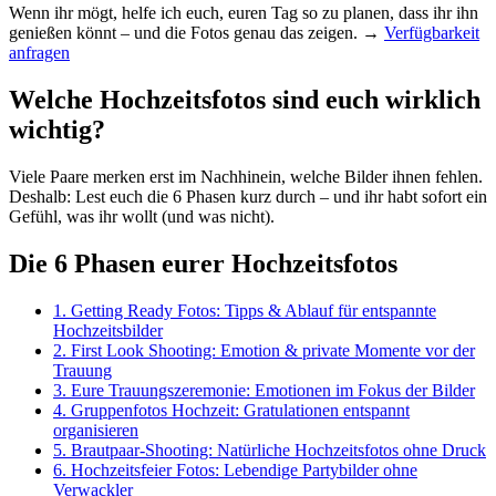
Wenn ihr mögt, helfe ich euch, euren Tag so zu planen, dass ihr ihn
genießen könnt – und die Fotos genau das zeigen. →
Verfügbarkeit
anfragen
Welche Hochzeitsfotos sind euch wirklich
wichtig?
Viele Paare merken erst im Nachhinein, welche Bilder ihnen fehlen.
Deshalb: Lest euch die 6 Phasen kurz durch – und ihr habt sofort ein
Gefühl, was ihr wollt (und was nicht).
Die 6 Phasen eurer Hochzeitsfotos
1. Getting Ready Fotos: Tipps & Ablauf für entspannte
Hochzeitsbilder
2. First Look Shooting: Emotion & private Momente vor der
Trauung
3. Eure Trauungszeremonie: Emotionen im Fokus der Bilder
4. Gruppenfotos Hochzeit: Gratulationen entspannt
organisieren
5. Brautpaar-Shooting: Natürliche Hochzeitsfotos ohne Druck
6. Hochzeitsfeier Fotos: Lebendige Partybilder ohne
Verwackler