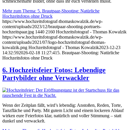
schmeichelhafte Bilder, ohne dass ihr euch verstellen müsst.
Mehr zum Thema: 5. Brautpaar-Shooting: Natürliche
Hochzeitsfotos ohne Druck
https://www.hochzeitsfotograf-thomaskowalzik.de/wp-
content/uploads/2023/12/brautpaar-shooting-portraets-
hochzeitspaar.jpg
1440
2160
Hochzeitsfotograf - Thomas Kowalzik
https://www.hochzeitsfotograf-thomaskowalzik.de/wp-
content/uploads/2021/07/logo-hochzeitsfotograf-thomas-
kowalzik.png
Hochzeitsfotograf - Thomas Kowalzik
2023-12-23
14:32:59
2026-02-18 11:27:41
5. Brautpaar-Shooting: Natürliche
Hochzeitsfotos ohne Druck
6. Hochzeitsfeier Fotos: Lebendige
Partybilder ohne Verwackler
Wenn der Zeitplan fällt, wird’s lebendig: Anstoßen, Reden, Torte,
Tanzfläche und Party. Mit gutem Licht und einem lockeren Ablauf
wirken eure Feierfotos klar, natürlich und voller Stimmung – statt
dunkel und verwackelt.