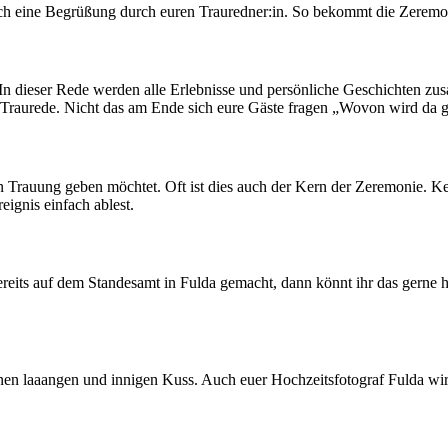
ch eine Begrüßung durch euren Trauredner:in. So bekommt die Zeremon
n. In dieser Rede werden alle Erlebnisse und persönliche Geschichten z
ze Traurede. Nicht das am Ende sich eure Gäste fragen „Wovon wird da
en Trauung geben möchtet. Oft ist dies auch der Kern der Zeremonie. 
ignis einfach ablest.
ereits auf dem Standesamt in Fulda gemacht, dann könnt ihr das gerne 
 einen laaangen und innigen Kuss. Auch euer Hochzeitsfotograf Fulda wi