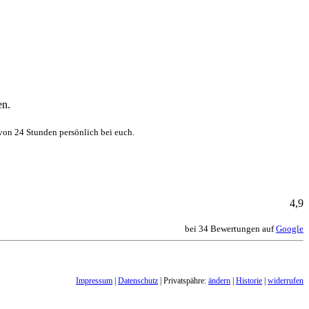
en.
von 24 Stunden persönlich bei euch.
4,9
bei 34 Bewertungen auf
Google
Impressum
|
Datenschutz
| Privatspähre:
ändern
|
Historie
|
widerrufen