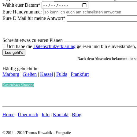
Wählt euer Datum*
Eure Handynummer
Eure E-Mail für meine Antwort*
Schreibt etwas zu euren Plänen
Ich habe die
Datenschutzerklärung
gelesen und bin einverstanden,
Bitte lasse dieses Feld leer.
Nach dem Absenden bekommt ihr sofo
Häufig gebucht in:
Marburg
|
Gießen
|
Kassel
|
Fulda
|
Frankfurt
Kostenloses Shooting
Home
|
Über mich
|
Info
|
Kontakt
|
Blog
© 2014 – 2026 Thomas Kowalzik – Fotografie