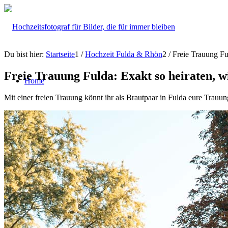
Du bist hier:
Startseite
1
/
Hochzeit Fulda & Rhön
2
/
Freie Trauung Fu
Freie Trauung Fulda: Exakt so heiraten, wi
Home
Mit einer freien Trauung könnt ihr als Brautpaar in Fulda eure Trauun
Über mich
Hochzeit
Hochzeitsfotografie